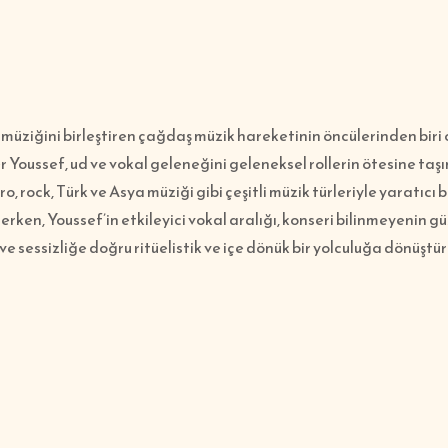
müziğini birleştiren çağdaş müzik hareketinin öncülerinden biri 
 Youssef, ud ve vokal geleneğini geleneksel rollerin ötesine taş
ro, rock, Türk ve Asya müziği gibi çeşitli müzik türleriyle yaratıcı b
erken, Youssef’in etkileyici vokal aralığı, konseri bilinmeyenin gü
 ve sessizliğe doğru ritüelistik ve içe dönük bir yolculuğa dönüştü