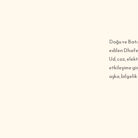
Doğu ve Batı 
edilen Dhafer
Ud, caz, elekt
etkileşime gir
aşka, bilgelik