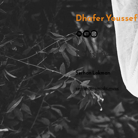
Dhafer Youssef'
İletişim
Serhan Lokman
serhan@nomadic.music