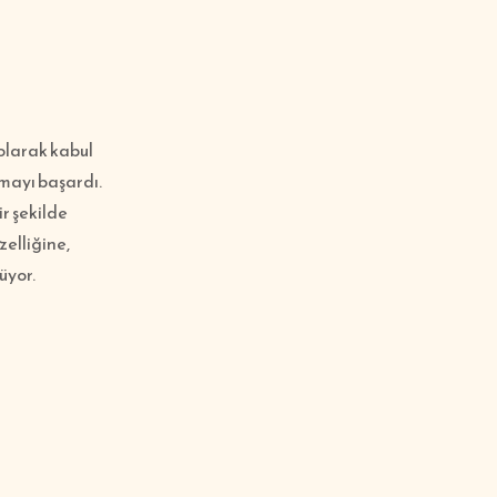
olarak kabul
ımayı başardı.
ir şekilde
zelliğine,
rüyor.