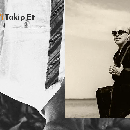
i
Takip Et