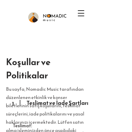
Koşullar ve
Politikalar
Bu sayfa, Nomadic Music tarafından
düzenlenen etkinlik ve konser
Teslimat ve İade Şartları
1
biletlerinin satış koşullarını, teslimat
süreçlerini, iade politikalarını ve yasal
haklarınızı içermektedir. Lütfen satın
​​Teslimat:
alma işleminizden önce aşağıdaki