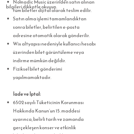
Nomadic Music üzerinden satın alınan
bilgileri dikkatle okuyun.
tüm biletler dijital olarak teslim edilir.
Satın alma işlemi tamamlandıktan
sonra biletler, belirtilen e-posta
adresine otomatik olarak gönderilir.
Wix altyapısı nedeniyle kullanıcı hesabı
üzerinden bilet görüntüleme veya
indirme mümkün değildir.
Fiziksel bilet gönderimi
yapılmamaktadır.
İade ve İptal:
6502 sayılı Tüketicinin Korunması
Hakkında Kanun’un 15. maddesi
uyarınca, belirli tarih ve zamanda
gerçekleşen konser ve etkinlik