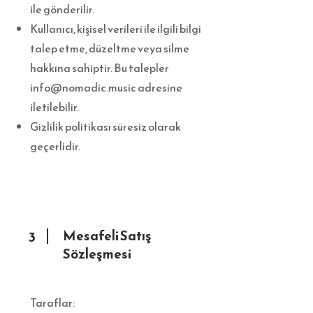
ile gönderilir.
Kullanıcı, kişisel verileri ile ilgili bilgi
talep etme, düzeltme veya silme
hakkına sahiptir. Bu talepler
info@nomadic.music
adresine
iletilebilir.
Gizlilik politikası süresiz olarak
geçerlidir.
Mesafeli Satış
3
Sözleşmesi
Taraflar: