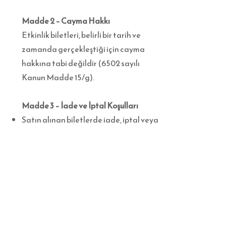
Madde 2 – Cayma Hakkı
Etkinlik biletleri, belirli bir tarih ve
zamanda gerçekleştiği için cayma
hakkına tabi değildir (6502 sayılı
Kanun Madde 15/g).
Madde 3 – İade ve İptal Koşulları
Satın alınan biletlerde iade, iptal veya
değişim yapılmaz.
Etkinliğin iptal edilmesi veya
ertelenmesi durumunda, organizatör
politikalarına uygun şekilde iade veya
değişim yapılır.
Biletin kaybolması, çalınması veya
zarar görmesi durumunda sorumluluk